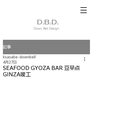
D.B.D.
Down Bell Design
記事
ksasabe-downbell
4月27日
SEAFOOD GYOZA BAR 豆早点
GINZA竣工