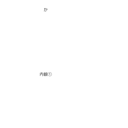
か
内観①